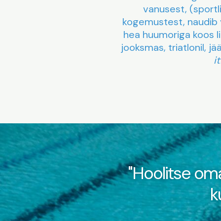
vanusest, (sportl
kogemustest, naudib 
hea huumoriga koos li
jooksmas, triatlonil, jä
i
"Hoolitse oma
k