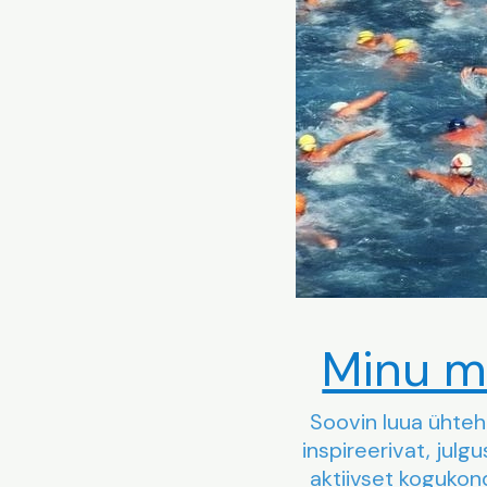
Minu m
Soovin luua ühteh
inspireerivat, julg
aktiivset kogukon