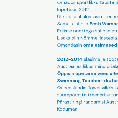
Omades sportlikku tausta j
lõpetasin 2012.
Ülikooli ajal alustasin tree
Samal ajal olin
Eesti Vaims
Eriliste noortega sai osalet
Lisaks olin Nõmmel lasteaia 
Omandasin
oma esimesed t
2012-2014
elasime ja töö
Austraalias liikus minu eria
Õppisin õpetama vees olle
Swimming Teacher-i kuts
Queenslandis Townsville´s k
suurepäraste treenerite tu
Pärast ringi rändamisi Aust
Kodumaal.