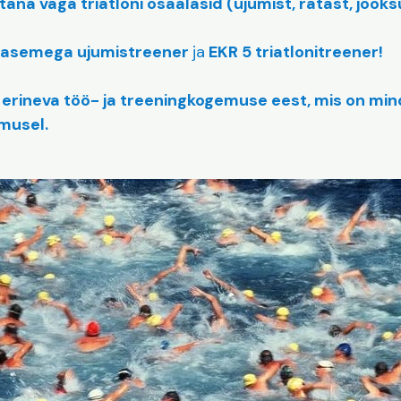
täna väga triatloni osaalasid (ujumist, ratast, jooksu
tasemega ujumistreener
ja
EKR 5 triatlonitreener!
 erineva töö- ja treeningkogemuse eest, mis on mi
musel.