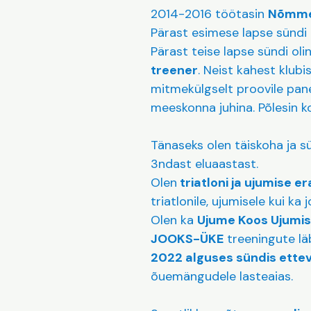
2014-2016 töötasin
Nõmme
Pärast esimese lapse sündi
Pärast teise lapse sündi oli
treener
. Neist kahest klubi
mitmekülgselt proovile pane
meeskonna juhina. Põlesin kor
Tänaseks olen täiskoha ja
3ndast eluaastast.
Olen
triatloni ja ujumise e
triatlonile, ujumisele kui ka 
Olen ka
Ujume Koos Ujumis
JOOKS-ÜKE
treeningute läb
2022 alguses sündis ett
õuemängudele lasteaias.