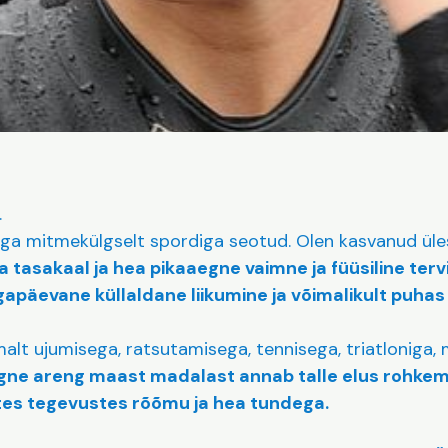
.
äga mitmekülgselt spordiga seotud. Olen kasvanud ül
da tasakaal ja hea pikaaegne vaimne ja füüsiline terv
apäevane küllaldane liikumine ja võimalikult puhas 
alt ujumisega, ratsutamisega, tennisega, triatloniga,
ne areng maast madalast annab talle elus rohkem 
ates tegevustes rõõmu ja hea tundega.