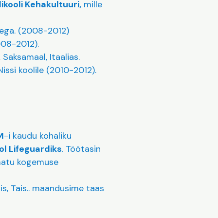
likooli Kehakultuuri,
mille
sega. (2008-2012)
008-2012).
 Saksamaal, Itaalias.
issi koolile (2010-2012).
M
-i kaudu kohaliku
l Lifeguardiks
. Töötasin
amatu kogemuse
is, Tais.. maandusime taas