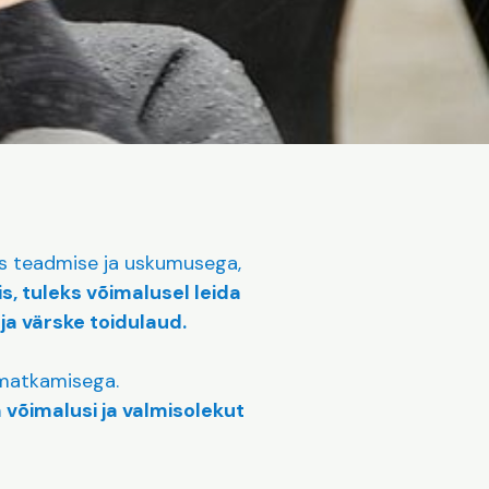
es teadmise ja uskumusega,
is, tuleks võimalusel leida
ja värske toidulaud.
 matkamisega.
võimalusi ja valmisolekut