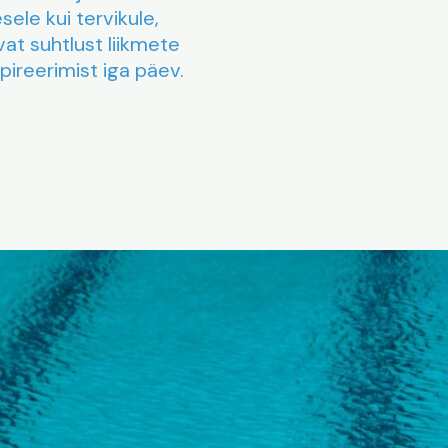
ele kui tervikule,
vat suhtlust liikmete
spireerimist iga päev.