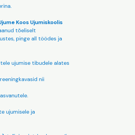
rina.
Ujume Koos Ujumiskoolis
saanud tõeliselt
stes, pinge all töödes ja
tele ujumise tibudele alates
treeningkavasid nii
kasvanutele.
ste ujumisele ja