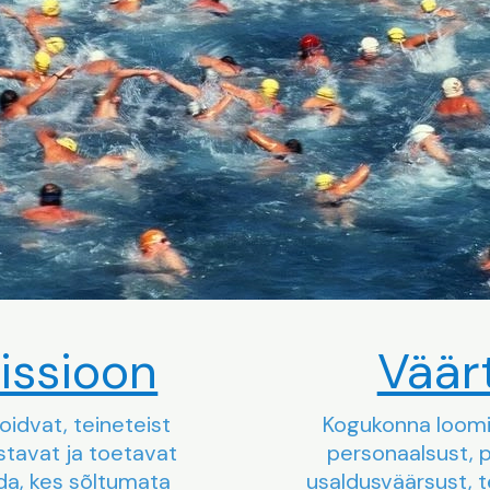
issioon
Väär
oidvat, teineteist
Kogukonna loomi
ustavat ja toetavat
personaalsust, p
da, kes sõltumata
usaldusväärsust, tea