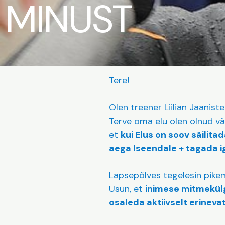
MINUST
Tere!
Olen treener Liilian Jaaniste
Terve oma elu olen olnud v
et
kui Elus on soov säilita
aega Iseendale + tagada ig
Lapsepõlves tegelesin pikem
Usun, et
inimese mitmekülg
osaleda aktiivselt erinev