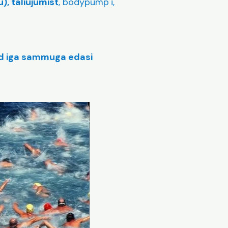
), taliujumist
, bodypump´i,
nd iga sammuga edasi