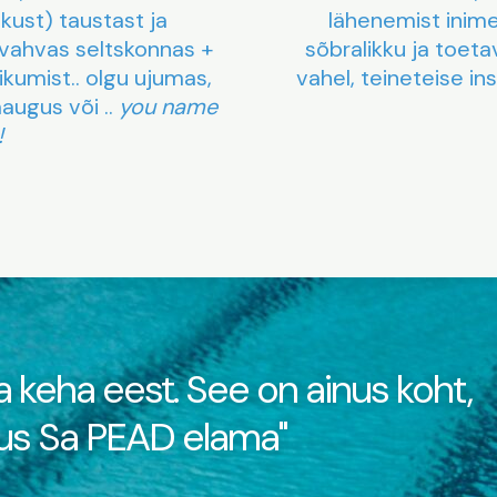
ikust) taustast ja
lähenemist inimes
vahvas seltskonnas +
sõbralikku ja toeta
ikumist.. olgu ujumas,
vahel, teineteise in
äaugus või ..
you name
t!
 keha eest. See on ainus koht,
us Sa PEAD elama"