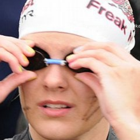
Avaleht
Minust
Treeningud
Kinkek