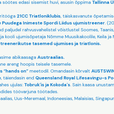
a söötes edasi sisemist huvi, asusin õppima
Tallinna Ü
neritööga
21CC Triatloniklubis
, täiskasvanute õpetami
e Puudega Inimeste Spordi Liidus ujumistreener
. (2
ud paljudel rahvusvahelistel võistlustel Soomes, Taanis,
ja kooli ujumisõpetaja Nõmme Muusikakoolile, Keila ja N
reenerikutse tasemed ujumises ja triatlonis.
tasime abikaasaga
Austraalias.
lane areng hoopis teisele tasemele.
s “hands on”
meetodil. Omandasin kõrvalt
AUSTSWI
e
, täiendasin end
Queensland Royal Lifesavingu-s Poo
ahes ujulas:
Tobruk´is ja Kokoda´s
. Sain kaasa unust
ndides töövarjuna töötades.
raalias, Uus-Meremaal, Indoneesias, Malaisias, Singapur