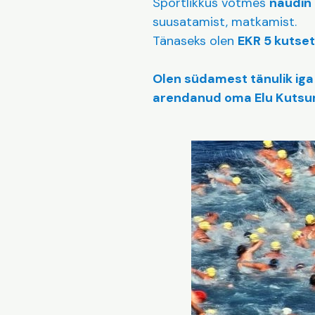
Sportlikkus võtmes
naudin 
suusatamist, matkamist.
Tänaseks olen
EKR 5 kutse
Olen südamest tänulik iga
arendanud oma Elu Kutsu