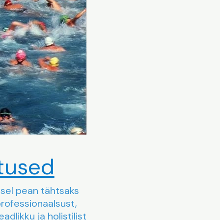
tused
sel pean tähtsaks
rofessionaalsust,
dlikku ja holistilist