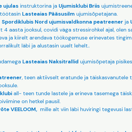
 ujulas
instruktorina ja
Ujumisklubi Briis
ujumistreene
 töötasin
Lasteaias Pääsusilm
ujumisõpetajana.
n
Spordiklubis Nord ujumisvaldkonna peatreener
ja
st 4 aasta jooksul, covidi väga stressirohkel ajal, olen 
va ja kiirelt arendava töökogemuse erinevates tingimu
ralikult läbi ja alustasin uuelt lehelt..
 südamega
Lasteaias Naksitrallid
ujumisõpetaja pisikes
ratreener
, teen aktiivselt eratunde ja täiskasvanutele 
jooksule.
klubi
all- teen tunde lastele ja erineva tasemega täis
iviimine on hetkel pausil.
evõte VEELOOM,
mille alt viin läbi huviringi tegevusi la